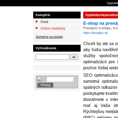
hypotek
Kategórie
hypotekarneporadenst
Úvod
E-shop na prená
Prenájom e-shopu, tvo
Online marketing
https://shoptec.sk
Doména na predaj
.
Chceli by ste sa 
Vyhľadávanie
aby ľudia navštívi
služby spoločno
optimalizácii pr
pozície Vašej webs
SEO optimalizáci
samotná optimali
spätných odkazov (
poskytujete kvalit
dosiahnete v int
mať aj Vaša str
Rýchlejšou metódo
(PPC) reklamu p